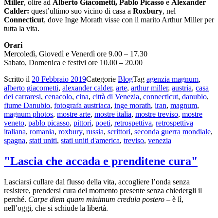
Miller
, oltre ad
Alberto Giacometti,
Pablo Picasso
e
Alexander
Calder:
quest’ultimo suo vicino di casa a
Roxbury
, nel
Connecticut
, dove Inge Morath visse con il marito Arthur Miller per
tutta la vita.
Orari
Mercoledì, Giovedì e Venerdì ore 9.00 – 17.30
Sabato, Domenica e festivi ore 10.00 – 20.00
Scritto il
20 Febbraio 2019
Categorie
Blog
Tag
agenzia magnum
,
alberto giacometti
,
alexander calder
,
arte
,
arthur miller
,
austria
,
casa
dei carraresi
,
cenacolo
,
cina
,
città di Venezia
,
connecticut
,
danubio
,
fiume Danubio
,
fotografa austriaca
,
inge morath
,
iran
,
magnum
,
magnum photos
,
mostre arte
,
mostre italia
,
mostre treviso
,
mostre
veneto
,
pablo picasso
,
pittori
,
poeti
,
retrospettiva
,
retrospettiva
italiana
,
romania
,
roxbury
,
russia
,
scrittori
,
seconda guerra mondiale
,
spagna
,
stati uniti
,
stati uniti d'america
,
treviso
,
venezia
"Lascia che accada e prenditene cura"
Lasciarsi cullare dal flusso della vita, accogliere l’onda senza
resistere, prendersi cura del momento presente senza chiedergli il
perché.
Carpe diem quam minimum credula postero
– è lì,
nell’oggi, che si schiude la libertà.