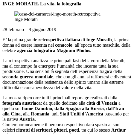
INGE MORATH. La vita, la fotografia
Inge Morath
28 febbraio – 9 giugno 2019
E’ la prima grande
retrospettiva italiana
di
Inge Morath
, la prima
donna ad essere inserita nel
cenacolo
, all’epoca tutto maschile, della
celebre
agenzia fotografica Magnum Photos
.
La retrospettiva analizza le principali fasi del lavoro della Morath,
ma al contempo fa emergere l’umanità che incarna tutta la sua
produzione. Una sensibilità segnata dell’esperienza tragica della
seconda guerra mondiale
, che con gli anni si rafforzerà e diventerà
documentazione della resistenza dello spirito umano alle estreme
difficoltà e consapevolezza del valore della vita.
La mostra ripercorre tutti i principali reportage realizzati dalla
fotografa austriaca
: da quello dedicato alla
città di Venezia
a
quello sul
fiume Danubio
;
dalla Spagna alla Russia
,
dall’Iran
alla Cina
, alla
Romania
, agli
Stati Uniti d’America
passando per
la nativa
Austria
.
Contemporaneamente il percorso espositivo darà spazio ai suoi
celebri
ritratti di scrittori, pittori, poeti
, tra cui lo stesso
Arthur